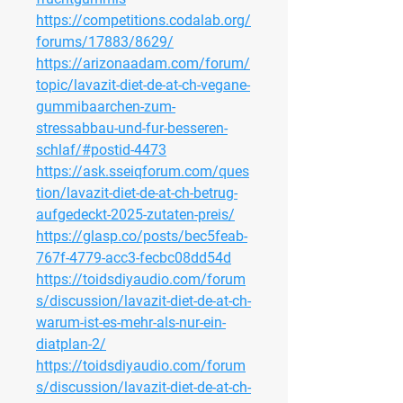
https://competitions.codalab.org/
forums/17883/8629/
https://arizonaadam.com/forum/
topic/lavazit-diet-de-at-ch-vegane-
gummibaarchen-zum-
stressabbau-und-fur-besseren-
schlaf/#postid-4473
https://ask.sseiqforum.com/ques
tion/lavazit-diet-de-at-ch-betrug-
aufgedeckt-2025-zutaten-preis/
https://glasp.co/posts/bec5feab-
767f-4779-acc3-fecbc08dd54d
https://toidsdiyaudio.com/forum
s/discussion/lavazit-diet-de-at-ch-
warum-ist-es-mehr-als-nur-ein-
diatplan-2/
https://toidsdiyaudio.com/forum
s/discussion/lavazit-diet-de-at-ch-