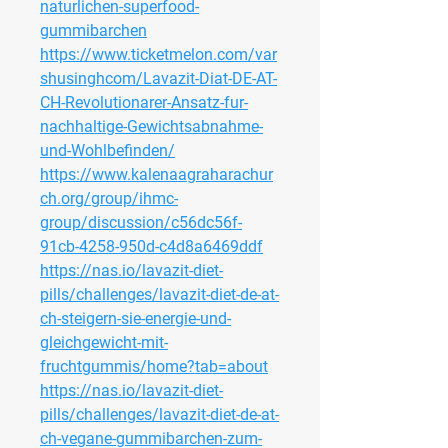
naturlichen-superfood-
gummibarchen
https://www.ticketmelon.com/var
shusinghcom/Lavazit-Diat-DE-AT-
CH-Revolutionarer-Ansatz-fur-
nachhaltige-Gewichtsabnahme-
und-Wohlbefinden/
https://www.kalenaagraharachur
ch.org/group/ihmc-
group/discussion/c56dc56f-
91cb-4258-950d-c4d8a6469ddf
https://nas.io/lavazit-diet-
pills/challenges/lavazit-diet-de-at-
ch-steigern-sie-energie-und-
gleichgewicht-mit-
fruchtgummis/home?tab=about
https://nas.io/lavazit-diet-
pills/challenges/lavazit-diet-de-at-
ch-vegane-gummibarchen-zum-