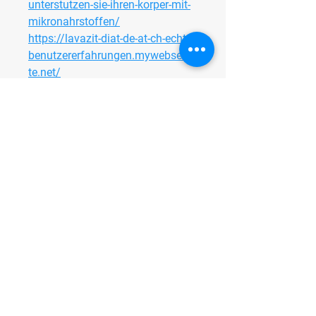
unterstutzen-sie-ihren-korper-mit-
mikronahrstoffen/
https://lavazit-diat-de-at-ch-echte-
benutzererfahrungen.mywebselfsi
te.net/
0
0
2
Write a comment...
About
Welcome to the group! You can
connect with other members, ge
...
Read more
Members