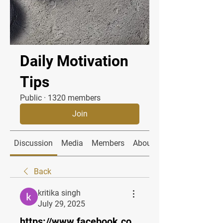
Daily Motivation
Tips
Public
·
1320 members
Join
Discussion
Media
Members
About
Back
kritika singh
July 29, 2025
https://www.facebook.co