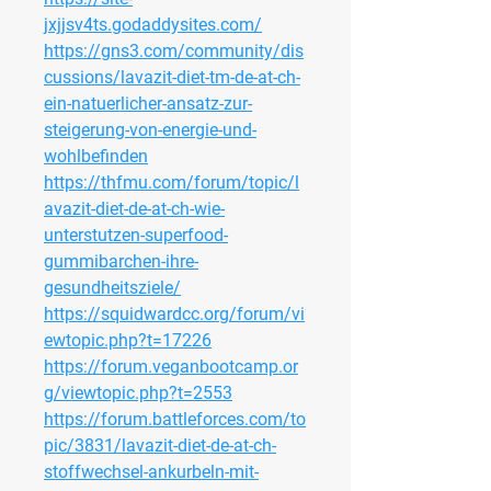
jxjjsv4ts.godaddysites.com/
https://gns3.com/community/dis
cussions/lavazit-diet-tm-de-at-ch-
ein-natuerlicher-ansatz-zur-
steigerung-von-energie-und-
wohlbefinden
https://thfmu.com/forum/topic/l
avazit-diet-de-at-ch-wie-
unterstutzen-superfood-
gummibarchen-ihre-
gesundheitsziele/
https://squidwardcc.org/forum/vi
ewtopic.php?t=17226
https://forum.veganbootcamp.or
g/viewtopic.php?t=2553
https://forum.battleforces.com/to
pic/3831/lavazit-diet-de-at-ch-
stoffwechsel-ankurbeln-mit-