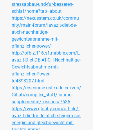
stressabbau-und-fur-besseren-
schlaf/home?tab=about
https://nexusstem.co.uk/commu
nity/main-forum/lavazit-diet-de-
at-ch-nachhaltige-
gewichtsabnahme-mit-
pflanzlicher-power/
http://ofbiz.116.s1.nabble.com/L
avazit-Diet-DE-AT-CH-Nachhaltige-
Gewichtsabnahme-mit-
pflanzlicher-Power-
td4893207.html
https://cscourse.ustc.edu.cn/vdir/
Gitlab/compiler_staff/jianmu-
supplemental/-/issues/7636
https://www.globhy.com/article/l
avazit-diettm-de-at-ch-steigern-sie-
energie-und-gleichgewicht-mit-
fruchtgummis