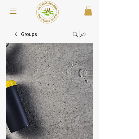
Groups