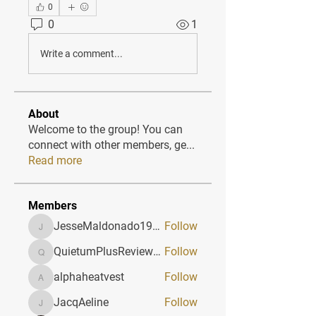
0
0
1
Write a comment...
About
Welcome to the group! You can
connect with other members, ge
...
Read more
Members
JesseMaldonado1969116
Follow
JesseMaldonado1969116
QuietumPlusReviews3
Follow
QuietumPlusReviews3
alphaheatvest
Follow
alphaheatvest
JacqAeline
Follow
JacqAeline