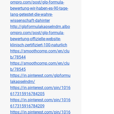
ompro.com/post/glp-formula-
bewertung-wir-haben-es-90-tage-
lang-getestet-die-wahre-
wissenschaft-dahinter
http://glpformulakapselndm.albo
ompro.com/post/glp-formula-
bewertung-offizielle-website-
klinisch-zertifiziert-100-naturlich
https://smoothcomp.com/en/clu
b/78544
https://smoothcomp.com/en/clu
b/78545
https://in.pinterest.com/glpformu
lakapselndm/
https://in.pinterest.com/pin/1016
617315916784205
https://in.pinterest.com/pin/1016
617315916784209
https://in.pinterest.com/pin/1016