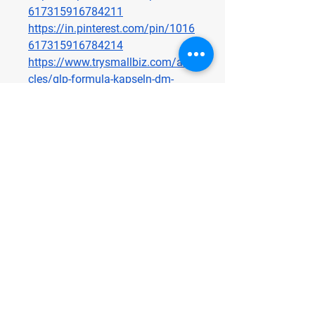
617315916784211
https://in.pinterest.com/pin/1016
617315916784214
https://www.trysmallbiz.com/arti
cles/glp-formula-kapseln-dm-
official%E2%84%A2-%E2%80%93-
wie-bestellen
0
0
Write a comment...
About
Welcome to the group! You can
connect with other members, ge
...
Read more
Members