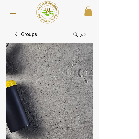
Groups