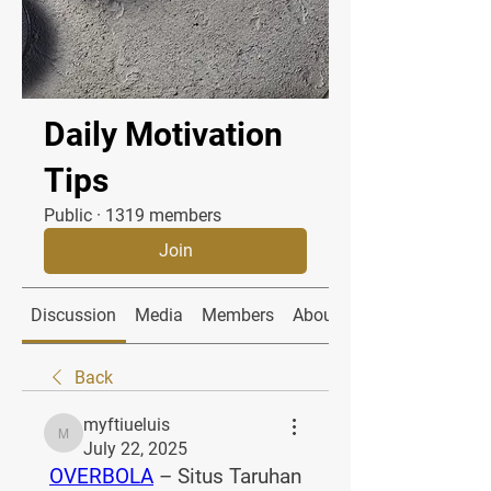
Daily Motivation
Tips
Public
·
1319 members
Join
Discussion
Media
Members
About
Back
myftiueluis
myftiueluis
July 22, 2025
OVERBOLA
 – Situs Taruhan 