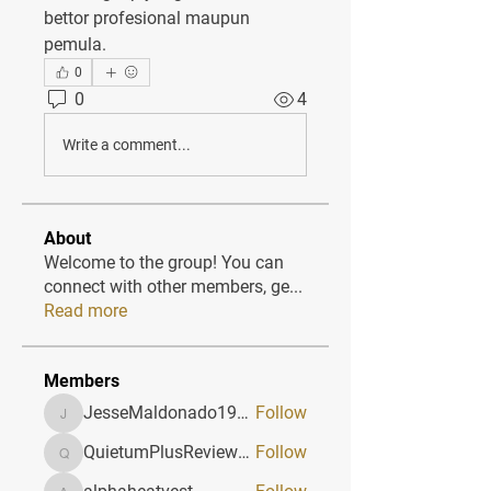
bettor profesional maupun 
pemula.
0
0
4
Write a comment...
About
Welcome to the group! You can
connect with other members, ge
...
Read more
Members
JesseMaldonado1969116
Follow
JesseMaldonado1969116
QuietumPlusReviews3
Follow
QuietumPlusReviews3